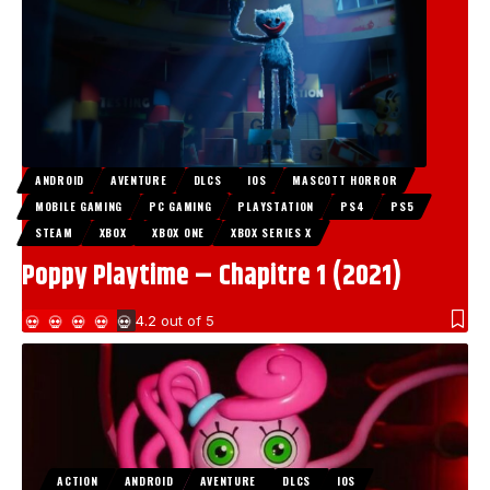
ANDROID
AVENTURE
DLCS
IOS
MASCOTT HORROR
MOBILE GAMING
PC GAMING
PLAYSTATION
PS4
PS5
STEAM
XBOX
XBOX ONE
XBOX SERIES X
Poppy Playtime – Chapitre 1 (2021)
4.2
out of 5
ACTION
ANDROID
AVENTURE
DLCS
IOS