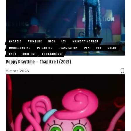
ANDROID
AVENTURE
DLCS
IOS
MASCOTT HORROR
MOBILE GAMING
PC GAMING
PLAYSTATION
PS4
PS5
STEAM
XBOX
XBOX ONE
XBOX SERIES X
Poppy Playtime – Chapitre 1 (2021)
8 mars 2026