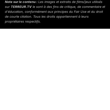
Note sur le contenu :
Les images et extraits de films/jeux utilisés
sur
TERREUR.TV
le sont à des fins de critique, de commentaire et
d'éducation, conformément aux principes du
Fair Use
et du droit
de courte citation. Tous les droits appartiennent à leurs
propriétaires respectifs.