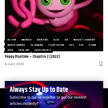
ACTION
ANDROID
AVENTURE
DLCS
IOS
MASCOTT HORROR
MOBILE GAMING
PC GAMING
PLAYSTATION
PS4
PS5
STEAM
XBOX
XBOX ONE
XBOX SERIES X
Poppy Playtime – Chapitre 2 (2022)
8 mars 2026
Always Stay Up to Date
Subscribe to our newsletter to get our newest
articles instantly!