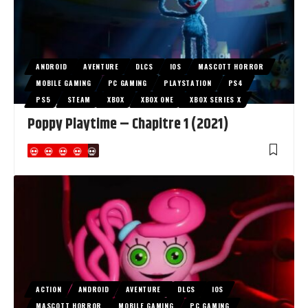
ANDROID
AVENTURE
DLCS
IOS
MASCOTT HORROR
MOBILE GAMING
PC GAMING
PLAYSTATION
PS4
PS5
STEAM
XBOX
XBOX ONE
XBOX SERIES X
Poppy Playtime – Chapitre 1 (2021)
ACTION
ANDROID
AVENTURE
DLCS
IOS
MASCOTT HORROR
MOBILE GAMING
PC GAMING