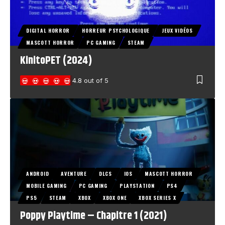
DIGITAL HORROR
HORREUR PSYCHOLOGIQUE
JEUX VIDÉOS
MASCOTT HORROR
PC GAMING
STEAM
KinitoPET (2024)
4.8
out of 5
ANDROID
AVENTURE
DLCS
IOS
MASCOTT HORROR
MOBILE GAMING
PC GAMING
PLAYSTATION
PS4
PS5
STEAM
XBOX
XBOX ONE
XBOX SERIES X
Poppy Playtime – Chapitre 1 (2021)