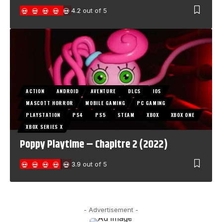
4.2
out of 5
ACTION
ANDROID
AVENTURE
DLCS
IOS
MASCOTT HORROR
MOBILE GAMING
PC GAMING
PLAYSTATION
PS4
PS5
STEAM
XBOX
XBOX ONE
XBOX SERIES X
Poppy Playtime – Chapitre 2 (2022)
3.9
out of 5
- Advertisement -