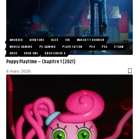
ANDROID
AVENTURE
DLCS
IOS
MASCOTT HORROR
MOBILE GAMING
PC GAMING
PLAYSTATION
PS4
PS5
STEAM
XBOX
XBOX ONE
XBOX SERIES X
Poppy Playtime – Chapitre 1 (2021)
8 mars 2026