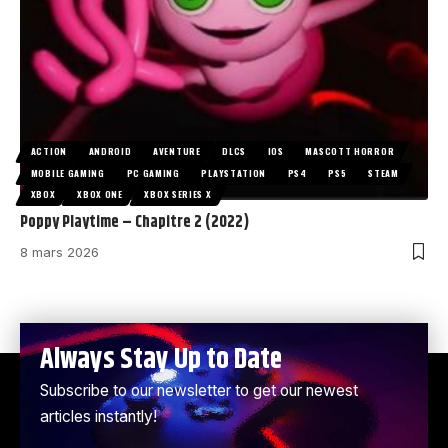
ACTION
ANDROID
AVENTURE
DLCS
IOS
MASCOTT HORROR
MOBILE GAMING
PC GAMING
PLAYSTATION
PS4
PS5
STEAM
XBOX
XBOX ONE
XBOX SERIES X
Poppy Playtime – Chapitre 2 (2022)
8 mars 2026
Always Stay Up to Date
Subscribe to our newsletter to get our newest
articles instantly!