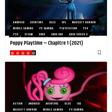
ANDROID
AVENTURE
DLCS
IOS
MASCOTT HORROR
MOBILE GAMING
PC GAMING
PLAYSTATION
PS4
PS5
STEAM
XBOX
XBOX ONE
XBOX SERIES X
Poppy Playtime – Chapitre 1 (2021)
ACTION
ANDROID
AVENTURE
DLCS
IOS
MASCOTT HORROR
MOBILE GAMING
PC GAMING